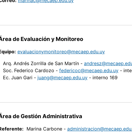
Correo:
marinac@mecaep.edu.uy
Área de Evaluación y Monitoreo
Equipo:
evaluacionymonitoreo@mecaep.edu.uy
Arq. Andrés Zorrilla de San Martín -
andresz@mecaep.edu
Soc. Federico Cardozo -
federicoc@mecaep.edu.uy
- int
Ec. Juan Gari -
juang@mecaep.edu.uy
- interno 169
Área de Gestión Administrativa
Referente:
Marina Carbone -
administracion@mecaep.edu