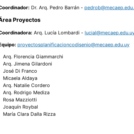
Coordinador:
Dr. Arq. Pedro Barrán -
pedrob@mecaep.edu.
Área Proyectos
Coordinadora:
Arq. Lucía Lombardi -
lucial@mecaep.edu.u
Equipo:
proyectosplanificacioncodisenio@mecaep.edu.uy
Arq. Florencia Giammarchi
Arq. Jimena Gilardoni
José Di Franco
Micaela Aldaya
Arq. Natalie Cordero
Arq. Rodrigo Mediza
Rosa Mazziotti
Joaquín Roybal
María Clara Dalla Rizza