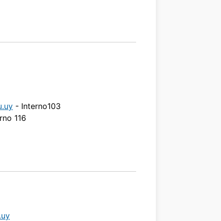
.uy
- Interno103
erno 116
.uy