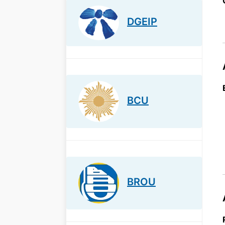
DGEIP
BCU
BROU