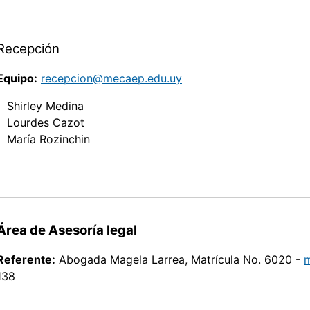
Recepción
Equipo:
recepcion@mecaep.edu.uy
Shirley Medina
Lourdes Cazot
María Rozinchin
Área de Asesoría legal
Referente:
Abogada Magela Larrea, Matrícula No. 6020 -
m
138