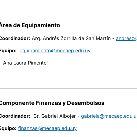
Área de Equipamiento
Coordinador:
Arq. Andrés Zorrilla de San Martín -
andresz
Equipo:
equipamiento@mecaep.edu.uy
Ana Laura Pimentel
Componente Finanzas y Desembolsos
Coordinador:
Cr. Gabriel Albojer -
gabriela@mecaep.edu.u
Equipo:
finanzas@mecaep.edu.uy