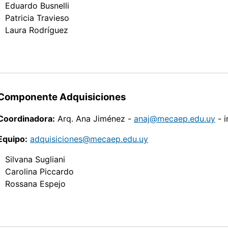
Eduardo Busnelli
Patricia Travieso
Laura Rodríguez
Componente Adquisiciones
Coordinadora:
Arq. Ana Jiménez -
anaj@mecaep.edu.uy
- i
Equipo:
adquisiciones@mecaep.edu.uy
Silvana Sugliani
Carolina Piccardo
Rossana Espejo