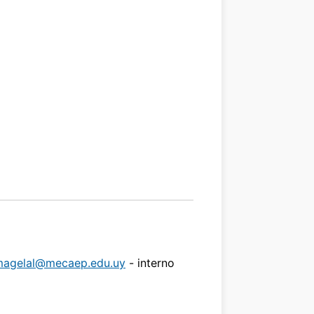
agelal@mecaep.edu.uy
- interno