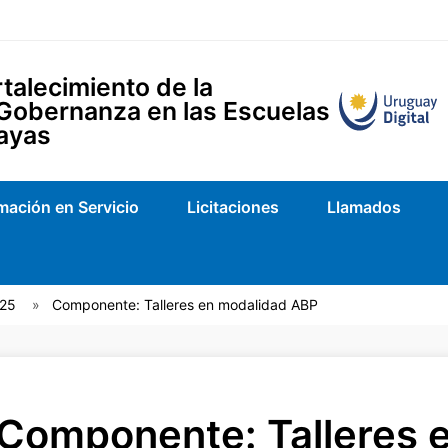
talecimiento de la
 Gobernanza en las Escuelas
ayas
mación en Servicio
Licitaciones
Llamados
025
Componente: Talleres en modalidad ABP
Componente: Talleres 