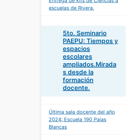
Entrega de kits de Ciencias a
escuelas de Rivera.
5to. Seminario
PAEPU: Tiempos y
espacios
escolares
ampliados.Mirada
s desde la
formación
docente.
Última sala docente del año
2024: Escuela 190 Pajas
Blancas