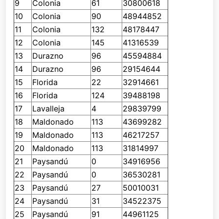
9
Colonia
61
30800618
10
Colonia
90
48944852
11
Colonia
132
48178447
12
Colonia
145
41316539
13
Durazno
96
45594884
14
Durazno
96
29154644
15
Florida
22
32914661
16
Florida
124
39488198
17
Lavalleja
4
29839799
18
Maldonado
113
43699282
19
Maldonado
113
46217257
20
Maldonado
113
31814997
21
Paysandú
0
34916956
22
Paysandú
0
36530281
23
Paysandú
27
50010031
24
Paysandú
31
34522375
25
Paysandú
91
44961125