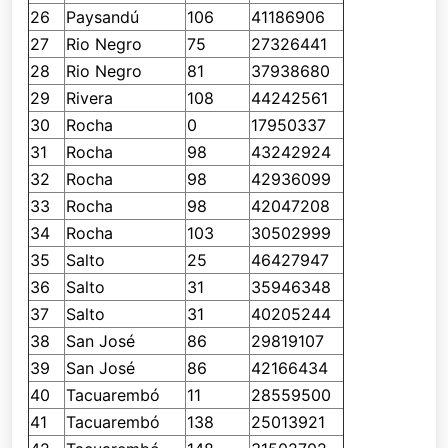
26
Paysandú
106
41186906
27
Rio Negro
75
27326441
28
Rio Negro
81
37938680
29
Rivera
108
44242561
30
Rocha
0
17950337
31
Rocha
98
43242924
32
Rocha
98
42936099
33
Rocha
98
42047208
34
Rocha
103
30502999
35
Salto
25
46427947
36
Salto
31
35946348
37
Salto
31
40205244
38
San José
86
29819107
39
San José
86
42166434
40
Tacuarembó
11
28559500
41
Tacuarembó
138
25013921