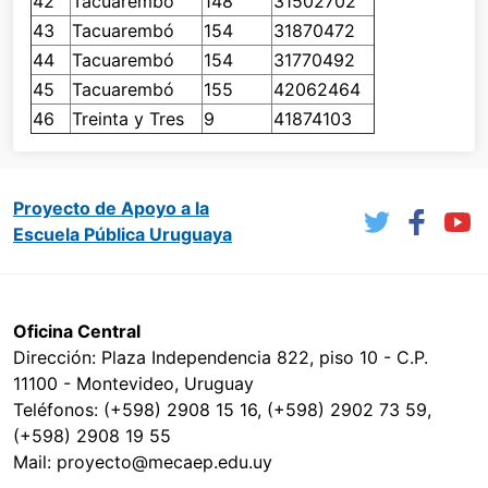
42
Tacuarembó
148
31502702
43
Tacuarembó
154
31870472
44
Tacuarembó
154
31770492
45
Tacuarembó
155
42062464
46
Treinta y Tres
9
41874103
Proyecto de Apoyo a la
Escuela Pública Uruguaya
Oficina Central
Dirección: Plaza Independencia 822, piso 10 - C.P.
11100 - Montevideo, Uruguay
Teléfonos: (+598) 2908 15 16, (+598) 2902 73 59,
(+598) 2908 19 55
Mail: proyecto@mecaep.edu.uy