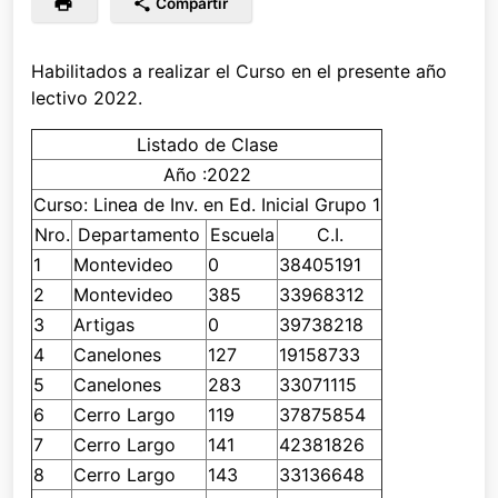
Compartir
Habilitados a realizar el Curso en el presente año
lectivo 2022.
Listado de Clase
Año :2022
Curso: Linea de Inv. en Ed. Inicial Grupo 1
Nro.
Departamento
Escuela
C.I.
1
Montevideo
0
38405191
2
Montevideo
385
33968312
3
Artigas
0
39738218
4
Canelones
127
19158733
5
Canelones
283
33071115
6
Cerro Largo
119
37875854
7
Cerro Largo
141
42381826
8
Cerro Largo
143
33136648