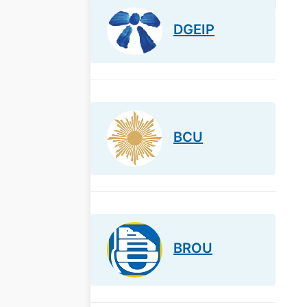
DGEIP
BCU
BROU