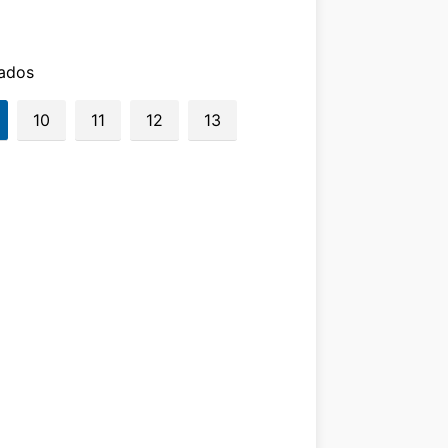
tados
10
11
12
13