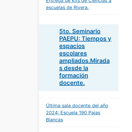
Entrega de kits de Ciencias a
escuelas de Rivera.
5to. Seminario
PAEPU: Tiempos y
espacios
escolares
ampliados.Mirada
s desde la
formación
docente.
Última sala docente del año
2024: Escuela 190 Pajas
Blancas